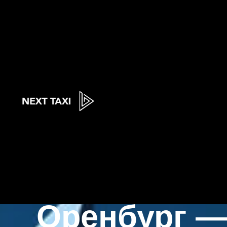
Next
Такси по ме
Оренбург 