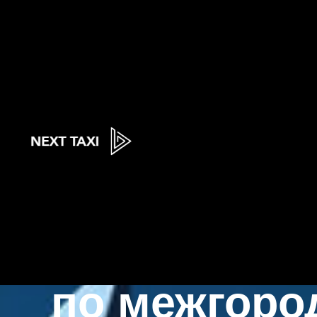
Next
Такси для п
по межгоро