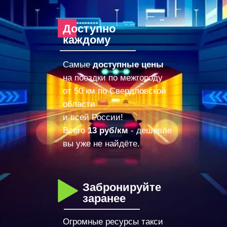
Доступно
каждому
Самые
доступные цены
на поездки по межгороду
от 50 км по Свердловской
области
и всей России!
Всего
13 руб/км
- дешевле
вы уже не найдёте.
Забронируйте
заранее
Огромные ресурсы такси