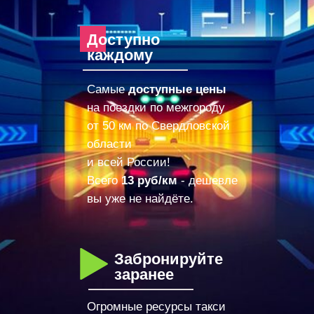
Доступно
каждому
Самые
доступные цены
на поездки по межгороду
от 50 км по Свердловской
области
и всей России!
Всего
13 руб/км
- дешевле
вы уже не найдёте.
Забронируйте
заранее
Огромные ресурсы такси