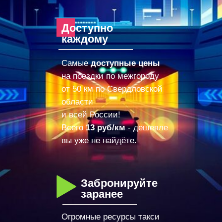
Доступно
каждому
Самые
доступные цены
на поездки по межгороду
от 50 км по Свердловской
области
и всей России!
Всего
13 руб/км
- дешевле
вы уже не найдёте.
Забронируйте
заранее
Огромные ресурсы такси