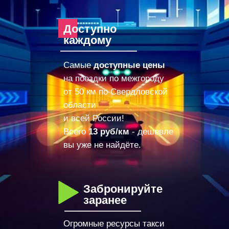
Доступно
каждому
Самые
доступные цены
на поездки по межгороду
от 50 км по Свердловской
области
и всей России!
Всего
13 руб/км
- дешевле
вы уже не найдёте.
Забронируйте
заранее
Огромные ресурсы такси