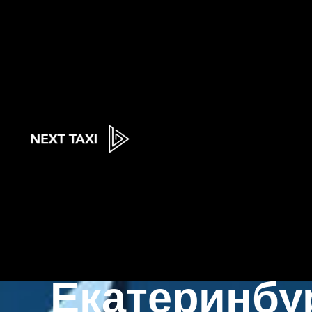
Next
Такси по ме
Екатеринбу