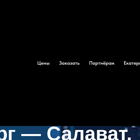
Цены
Заказать
Партнёрам
Екатер
жгороду
рг — Салават.